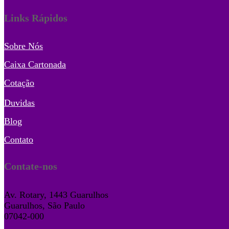
Links Rápidos
Sobre Nós
Caixa Cartonada
Cotação
Duvidas
Blog
Contato
Contate-nos
Av. Rotary, 1443 Guarulhos
Guarulhos, São Paulo
07042-000