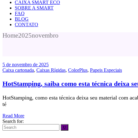
CAIXA SMART ECO
SOBRE A SMART
FAQ
BLOG
CONTATO
Home
2025
novembro
5 de novembro de 2025
Caixa cartonada
,
Caixas Rígidas
,
ColorPlus
,
Papeis Especiais
HotStamping, saiba como esta técnica deixa s
HotStamping, como esta técnica deixa seu material com aca
té
Read More
Search for: