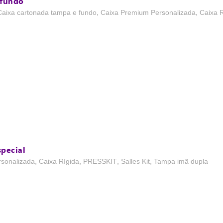
 fundo
,
,
Caixa cartonada tampa e fundo
Caixa Premium Personalizada
Caixa 
pecial
,
,
,
,
sonalizada
Caixa Rígida
PRESSKIT
Salles Kit
Tampa imã dupla