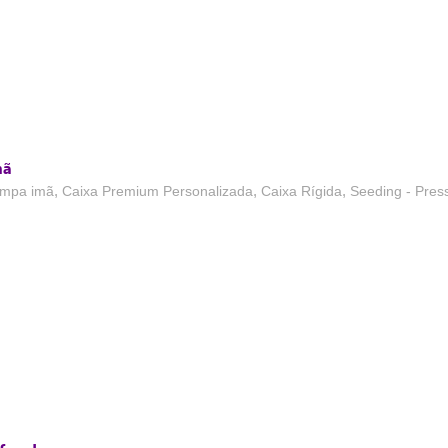
mã
,
,
,
ampa imã
Caixa Premium Personalizada
Caixa Rígida
Seeding - Press