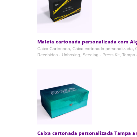
Maleta cartonada personalizada com Al
,
,
Caixa Cartonada
Caixa cartonada personalizada
,
,
Recebidos - Unboxing
Seeding - Press Kit
Tampa e
Caixa cartonada personalizada Tampa ar