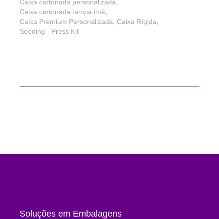
,
Caixa cartonada personalizada
,
Caixa cartonada tampa imã
,
,
Caixa Premium Personalizada
Caixa Rígida
Seeding - Press Kit
Soluções em Embalagens