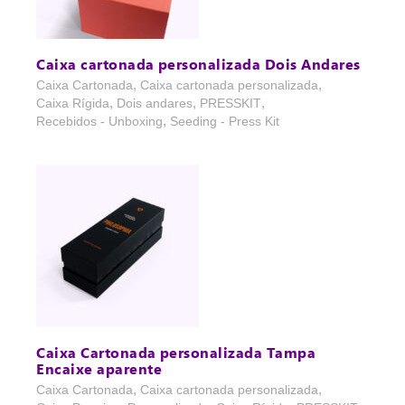
Caixa cartonada personalizada Dois Andares
,
,
Caixa Cartonada
Caixa cartonada personalizada
,
,
,
Caixa Rígida
Dois andares
PRESSKIT
,
Recebidos - Unboxing
Seeding - Press Kit
Caixa Cartonada personalizada Tampa
Encaixe aparente
,
,
Caixa Cartonada
Caixa cartonada personalizada