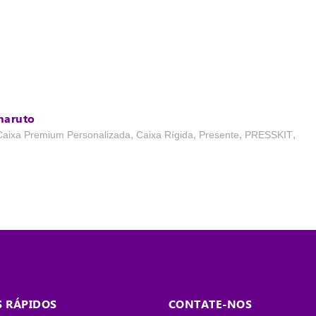
haruto
,
,
,
,
Caixa Premium Personalizada
Caixa Rígida
Presente
PRESSKIT
S RÁPIDOS
CONTATE-NOS