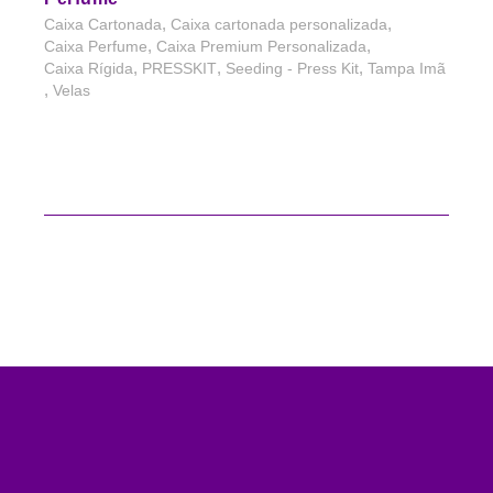
,
,
Caixa Cartonada
Caixa cartonada personalizada
,
,
Caixa Perfume
Caixa Premium Personalizada
,
,
,
Caixa Rígida
PRESSKIT
Seeding - Press Kit
Tampa Imã
,
Velas