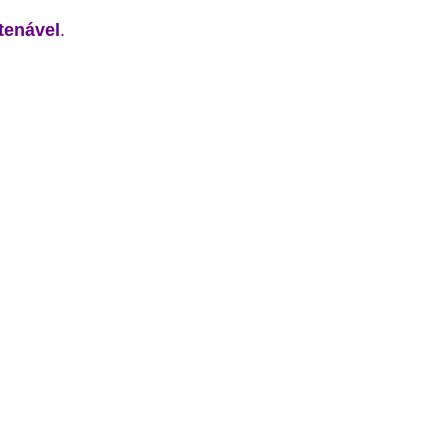
tenável
.