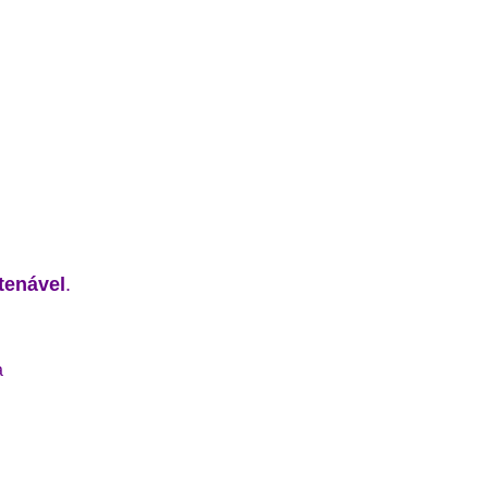
tenável
.